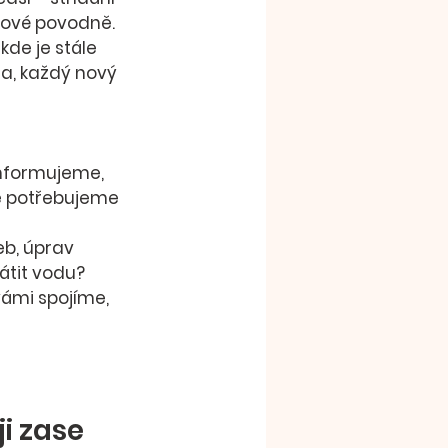
skové povodně.
, kde je stále 
a, každý nový 
Informujeme, 
e potřebujeme 
b, úprav 
átit vodu?
vámi spojíme, 
i zase 