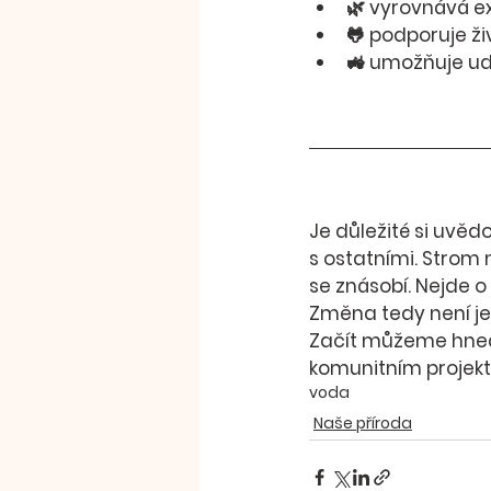
🌿 
vyrovnává e
🐸 
podporuje ži
🚜 
umožňuje udr
Je důležité si uvědo
s ostatními
. Strom 
se znásobí. Nejde o
Změna tedy není j
Začít můžeme hned
komunitním projek
voda
Naše příroda