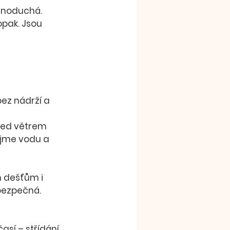
jednoduchá
. 
pak. Jsou 
bez nádrží a 
 před větrem
ojme vodu a 
m dešťům i 
 bezpečná.
časí
 – střídání 