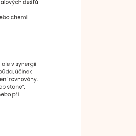
ívalových dešťů
nebo chemii
– ale 
v synergii 
půda, účinek 
cení rovnováhy.
co stane“. 
ebo při 