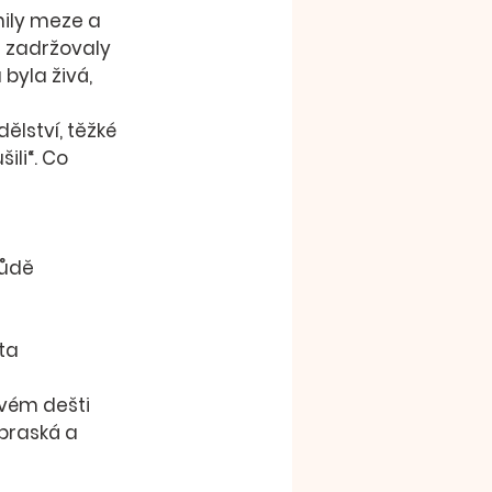
ily 
meze a 
 zadržovaly 
byla živá, 
ělství, těžké 
ili“
. Co 
půdě
ta
ovém dešti 
praská a 