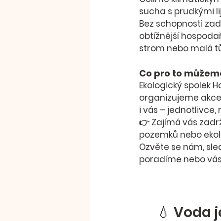
sucha s prudkými li
Bez schopnosti zadr
obtížnější hospodařit
strom nebo malá 
Co pro to můžem
Ekologický spolek H
organizujeme akce,
i 
vás – jednotlivce, 
👉 Zajímá vás zadr
pozemků nebo ekol
Ozvěte se nám, sled
poradíme nebo vás 
💧 Voda j