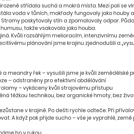
řirozeně střídala suchá a mokrá místa. Mezi poli se vln
 stála voda v 
tůních
, 
mokřady
 fungovaly jako houby a
 Stromy poskytovaly stín a zpomalovaly odpar. 
Půda 
 a humusu
, takže vsakovala jako houba.
 jiná. Kvůli rozsáhlým melioracím, intenzivnímu zeměd
citlivému plánování jsme krajinu 
zjednodušili a „vysuš
ě a meandry řek
 – vysušili jsme je kvůli zemědělské 
eze
 – odstraněny pro efektivní obdělávání
trolamy
 – vykáceny kvůli strojovému přístupu
něná těžkou technikou, bez organické hmoty, bez živo
zůstane v krajině.
 Po dešti rychle odteče. Při příval
at. A když pak přijde sucho – 
vše je vyprahlé, země 
 máme ho v rukou