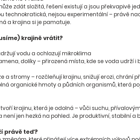
ůže zdát složitá, 
řešení existují a jsou překvapivě 
ou technokratická, nejsou experimentální – právě nao
á a krajina si je pamatuje
.
íme) krajině vrátit?
adržují vodu a ochlazují mikroklima
ramena, dolíky
 – přirozená místa, kde se voda udrží i 
ze a stromy
 – rozčleňují krajinu, snižují erozi, chrání
plná organické hmoty a půdních organismů, která p
voří 
krajinu, která je odolná
 – vůči suchu, přívalový
a 
není jen hezká na pohled
. Je produktivní, stabilní a
ží právě teď?
 změnám, které přinášejí 
více extrémních výkyvů po