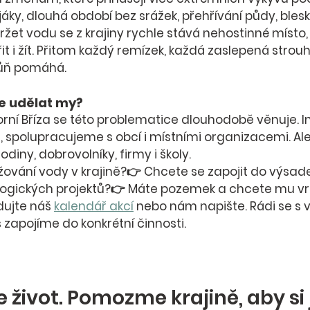
jáky, dlouhá období bez srážek, přehřívání půdy, ble
žet vodu se z krajiny 
rychle stává nehostinné místo
 i žít. Přitom 
každý remízek, každá zaslepená strouh
tůň pomáhá
.
e udělat my?
orní Bříza se této problematice dlouhodobě věnuje. 
 spolupracujeme s obcí i místními organizacemi. Al
rodiny, dobrovolníky, firmy i školy
.
žování vody v krajině?👉 Chcete se zapojit do výsade
ogických projektů?👉 Máte pozemek a chcete mu vr
ujte náš 
kalendář akcí
 nebo nám napište.
 Rádi se s 
zapojíme do konkrétní činnosti.
e život. Pomozme krajině, aby si j