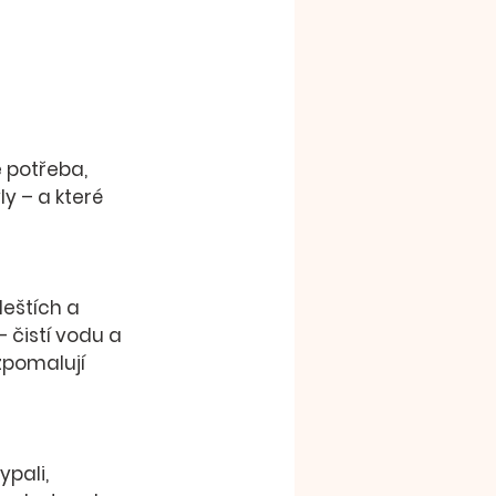
 potřeba, 
ly
 – a které 
 čistí vodu a 
 zpomalují 