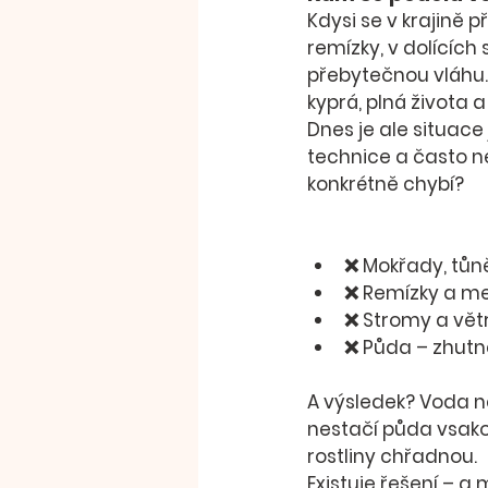
Kdysi se v krajině p
remízky
, v dolících
přebytečnou vláhu.
kyprá, plná života
Dnes je ale situace
technice a často ne
konkrétně chybí?
❌ 
Mokřady, tůn
❌ 
Remízky a m
❌ 
Stromy a vě
❌ 
Půda
 – zhut
A výsledek? 
Voda ne
nestačí půda vsakov
rostliny chřadnou
.
Existuje řešení – a