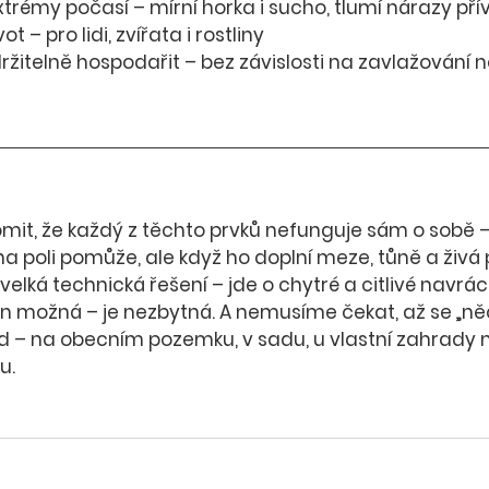
xtrémy počasí
 – mírní horka i sucho, tlumí nárazy př
vot
 – pro lidi, zvířata i rostliny
žitelně hospodařit
 – bez závislosti na zavlažování 
mit, že 
každý z těchto prvků nefunguje sám o sobě
 
na poli pomůže, ale když ho doplní meze, tůně a živá 
 velká technická řešení – jde o chytré a citlivé navrá
en možná – 
je nezbytná
. A nemusíme čekat, až se „ně
 – 
na obecním pozemku, v sadu, u vlastní zahrady n
tu
.