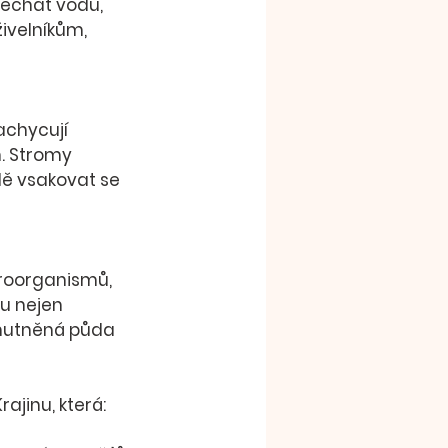
nechat vodu, 
ivelníkům, 
achycují 
m. Stromy 
ě vsakovat se 
u nejen 
zhutněná půda 
 Krajinu, která: