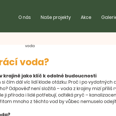
O nás
Naše projekty
Akce
Galeri
voda
trácí voda?
5 hvězdiček.
 krajině jako klíč k odolné budoucnosti
si čím dál víc lidí klade otázku: 
Proč i po vydatných 
cho?
 Odpověď není složitá – 
voda z krajiny mizí příliš 
ji příroda i lidé potřebují, 
odtéká pryč
 – kanalizacem
přitom 
mnoho z těchto vod by vůbec nemuselo odejí
oda?