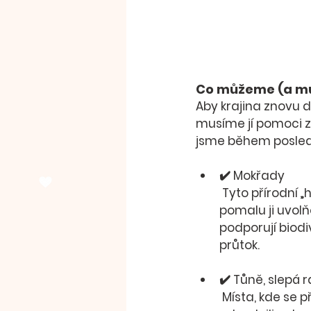
Co můžeme (a mus
Aby krajina znovu d
musíme jí pomoci z
jsme během posledn
✔️ 
Mokřady
 Tyto přírodní „houby“ dokážou zadržet obrovské množství vody po deštích a 
pomalu ji uvolňo
podporují biodiv
průtok.
✔️ 
Tůně, slepá 
 Místa, kde se přirozeně shromažďuje voda – a která jsme často zasypali, 