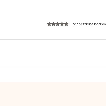
Hodnoceno 0 z 5 hvězdiček.
Zatím žádné hodno