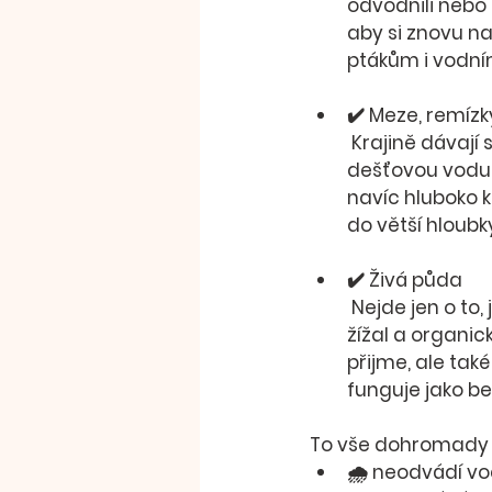
odvodnili nebo 
aby si znovu na
ptákům i vodním
✔️ 
Meze, remízk
 Krajině dávají 
dešťovou vodu
navíc hluboko 
do větší hloubk
✔️ 
Živá půda
 Nejde jen o to, jak půda vypadá na pohled. Zdravá půda je plná mikroorganismů, 
žížal a organic
přijme, ale také
funguje jako be
To vše dohromady t
🌧️ 
neodvádí vo