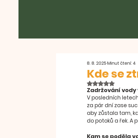
8. 8. 2025
Minut čtení: 4
Kde se z
Hodnoceno NaN z 
Zadržování vody v
V posledních letech 
za pár dní zase su
aby zůstala tam, kde 
do potoků a řek. A 
Kam se poděla v