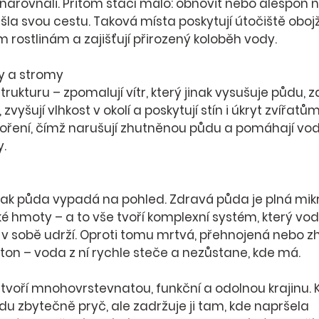
narovnali. Přitom stačí málo: obnovit nebo alespoň 
šla svou cestu. Taková místa poskytují útočiště obojž
 rostlinám a zajišťují přirozený koloběh vody.
y a stromy
strukturu – 
zpomalují vítr
, který jinak vysušuje půdu, 
z
, zvyšují vlhkost v okolí a poskytují stín i úkryt zvířatů
koření, čímž narušují zhutněnou půdu a pomáhají vod
y.
ké hmoty – a to vše tvoří 
komplexní systém, který vod
 v sobě udrží
. Oproti tomu mrtvá, přehnojená nebo 
ton – voda z ní rychle steče a nezůstane, kde má.
voří 
mnohovrstevnatou, funkční a odolnou krajinu
.
du zbytečně pryč
, ale 
zadržuje ji tam, kde napršela