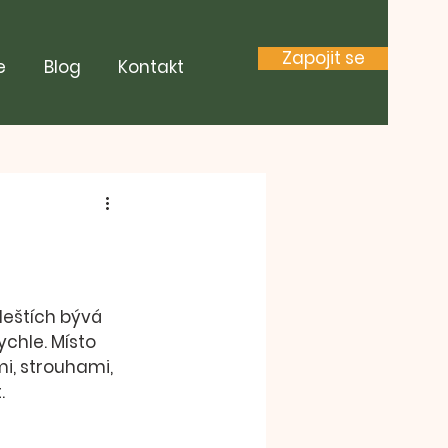
Zapojit se
e
Blog
Kontakt
deštích bývá 
rychle
. Místo 
i, strouhami, 
t
.