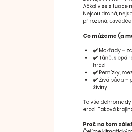
Ačkoliv se situace m
Nejsou drahá, nejs
přirozená, osvědčen
Co můžeme (a mus
✔️ 
Mokřady
 – z
✔️ 
Tůně, slepá 
hrází
✔️ 
Remízky, me
✔️ 
Živá půda
 – 
živiny
To vše dohromady t
erozi. Taková krajin
Proč na tom zále
Čelíme klimatickým